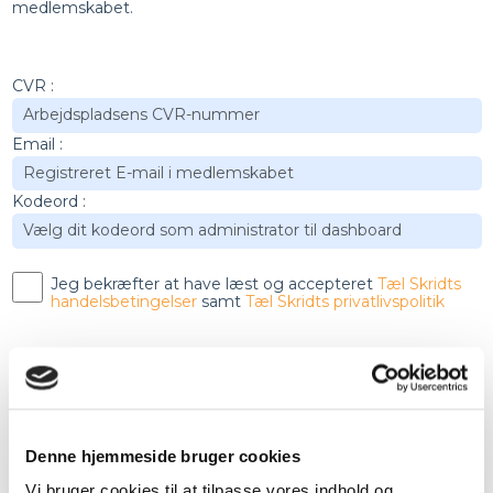
medlemskabet.
CVR :
Email :
Kodeord :
Jeg bekræfter at have læst og accepteret
Tæl Skridts
handelsbetingelser
samt
Tæl Skridts privatlivspolitik
Denne hjemmeside bruger cookies
Når SammenholdsID er aktiveret, modtager du
SammenholdsID’et pr. E-mail. Du får adgang til et
Vi bruger cookies til at tilpasse vores indhold og