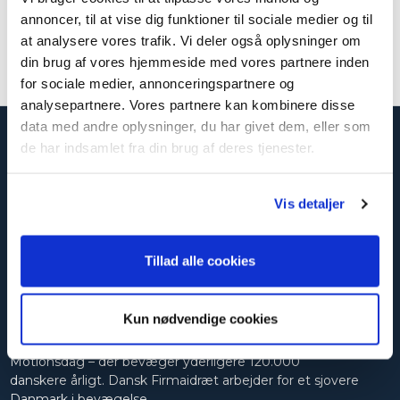
dashboard, hvor du kan følge den interne stilling, oprette
annoncer, til at vise dig funktioner til sociale medier og til
hold og få én samlet regning . Læs mere om
at analysere vores trafik. Vi deler også oplysninger om
SammenholdsID her:
Spørgsmål og Svar - Tæl skridt
din brug af vores hjemmeside med vores partnere inden
for sociale medier, annonceringspartnere og
analysepartnere. Vores partnere kan kombinere disse
data med andre oplysninger, du har givet dem, eller som
de har indsamlet fra din brug af deres tjenester.
Vis detaljer
Tillad alle cookies
Dansk Firmaidræt
Dansk Firmaidræt er den 3. største idrætsorganisation i
Kun nødvendige cookies
Danmark med 333.000 medlemmer og aktiviteter og
kampagner – som Tæl Skridt og Arbejdspladsernes
Motionsdag – der bevæger yderligere 120.000
danskere årligt. Dansk Firmaidræt arbejder for et sjovere
Danmark i bevægelse.